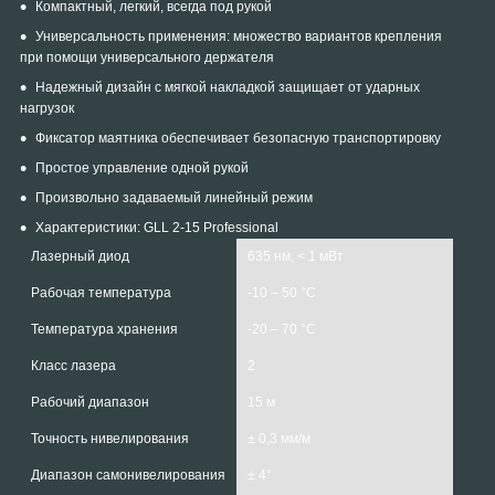
Компактный, легкий, всегда под рукой
Универсальность применения: множество вариантов крепления
при помощи универсального держателя
Надежный дизайн с мягкой накладкой защищает от ударных
нагрузок
Фиксатор маятника обеспечивает безопасную транспортировку
Простое управление одной рукой
Произвольно задаваемый линейный режим
Характеристики: GLL 2-15 Professional
Лазерный диод
635 нм, < 1 мВт
Рабочая температура
-10 – 50 °C
Температура хранения
-20 – 70 °C
Класс лазера
2
Рабочий диапазон
15 м
Точность нивелирования
± 0,3 мм/м
Диапазон самонивелирования
± 4°