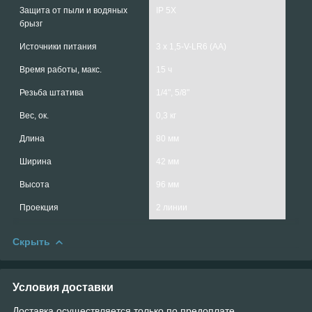
Защита от пыли и водяных
IP 5X
брызг
Источники питания
3 x 1,5-V-LR6 (AA)
Время работы, макс.
15 ч
Резьба штатива
1/4", 5/8"
Вес, ок.
0,3 кг
Длина
80 мм
Ширина
42 мм
Высота
96 мм
Проекция
2 линии
Скрыть
Условия доставки
Доставка осуществляется только по предоплате.