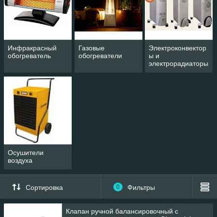
Инфракрасный
Газовые
Электроконвектор
обогреватель
обогреватели
ы и
электрорадиаторы
Осушители
воздуха
Сортировка
0
Фильтры
Клапан ручной балансировочный с