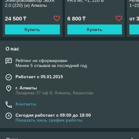
Электроконвектор ЭВУА
PA 5 MI, ~1, 220 В
Реле
2,0 (220) (и) Алматы
1~22
24 500
6 800
₸
₸
от
Купить
Купить
О нас
Рейтинг не сформирован
Менее 5 отзывов за последний год
Работает с 05.01.2015
г. Алматы
Лазарева 37 оф 8, Алматы, Казахстан
Контакты
Сегодня работает с 09:00 до 18:00
Показать весь график работы