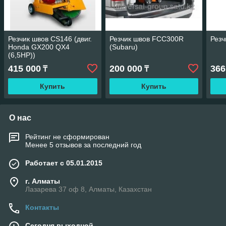
Резчик швов CS146 (двиг.
Резчик швов FCC300R
Рез
Honda GX200 QX4
(Subaru)
(6,5HP))
415 000
200 000
366
₸
₸
Купить
Купить
О нас
Рейтинг не сформирован
Менее 5 отзывов за последний год
Работает с 05.01.2015
г. Алматы
Лазарева 37 оф 8, Алматы, Казахстан
Контакты
Сегодня выходной