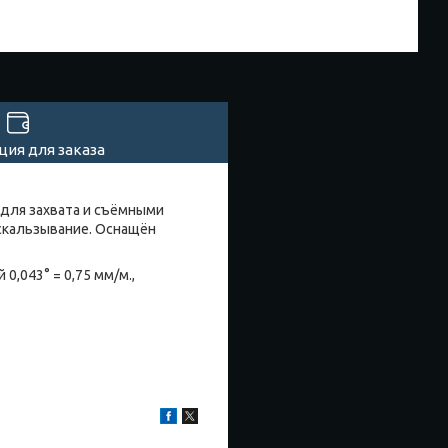
ия для заказа
для захвата и съёмными
скальзывание. Оснащён
0,043° = 0,75 мм/м.,