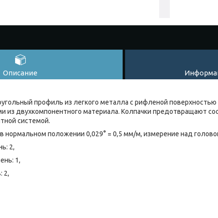
Описание
Информац
угольный профиль из легкого металла с рифленой поверхностью 
ми из двухкомпонентного материала. Колпачки предотвращают со
тной системой.
в нормальном положении 0,029° = 0,5 мм/м, измерение над головой 
ь: 2,
нь: 1,
 2,