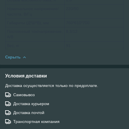
Номинальное напряжение/
220/50
частота, В/Гц
Габариты (Д*Ш*В), мм
760*610*700
Постоянный ток/напряжение,
8,3/12
А/В
Вес, кг
91
Скрыть
Условия доставки
Доставка осуществляется только по предоплате.
Самовывоз
Доставка курьером
Доставка почтой
Транспортная компания