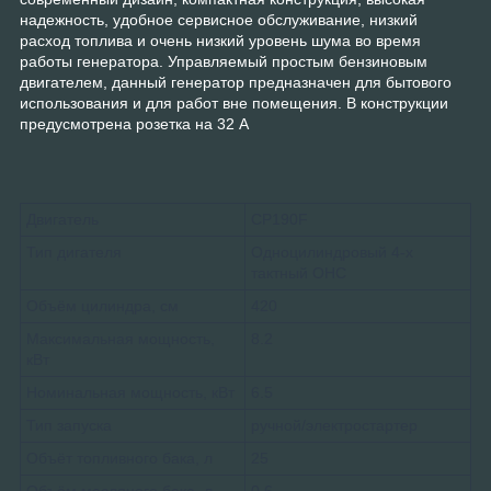
надежность, удобное сервисное обслуживание, низкий
расход топлива и очень низкий уровень шума во время
работы генератора. Управляемый простым бензиновым
двигателем, данный генератор предназначен для бытового
использования и для работ вне помещения. В конструкции
предусмотрена розетка на 32 А
Двигатель
CP190F
Тип дигателя
Одноцилиндровый 4-х
тактный OHC
Объём цилиндра, см
420
Максимальная мощность,
8.2
кВт
Номинальная мощность, кВт
6.5
Тип запуска
ручной/электростартер
Объёт топливного бака, л
25
Объём масляного бака, л
0,6