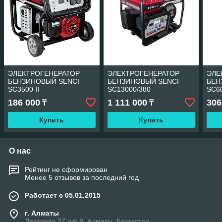
ЭЛЕКТРОГЕНЕРАТОР
ЭЛЕКТРОГЕНЕРАТОР
ЭЛЕ
БЕНЗИНОВЫЙ SENCI
БЕНЗИНОВЫЙ SENCI
БЕН
SC3500-II
SC13000/380
SC60
186 000
1 111 000
306
₸
₸
Купить
Купить
О нас
Рейтинг не сформирован
Менее 5 отзывов за последний год
Работает с 05.01.2015
г. Алматы
Лазарева 37 оф 8, Алматы, Казахстан