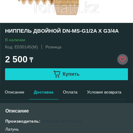
НИППЕЛЬ ДВОЙНОЙ DN-MS-G1/2A X G3/4A
В наличии
Код: E030145(М)
Розница
2 500
₸
Купить
Описание
Доставка
Оплата
Условия возврата
Описание
Производитель:
Schneider airsystems
Латунь