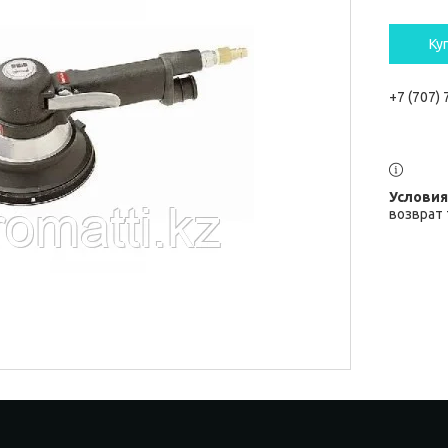
Ку
+7 (707)
возврат 