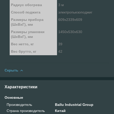
Радиус обогрева
3 м
Способ поджига
электропьезоподжиг
Размеры прибора
609х2339х609
(ШхВхГ), мм
Размеры упаковки
1450х530х630
(ШхВхГ), мм
Вес нетто, кг
39
Вес брутто, кг
42
Скрыть
Характеристики
Основные
Производитель
Ballu Industrial Group
Страна производитель
Китай