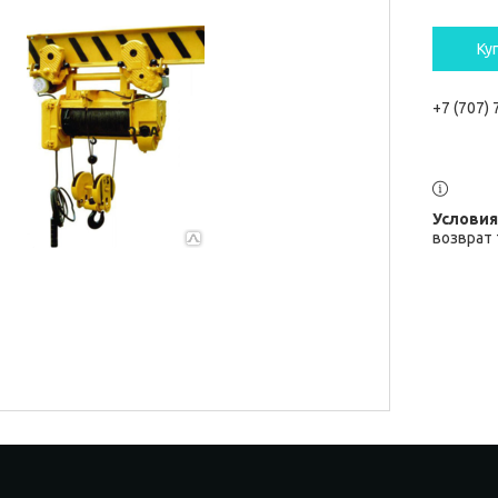
Ку
+7 (707)
возврат 