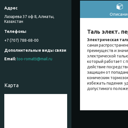
Описани
Лазарева 37 оф 8, Алматы,
Казахстан
Таль элект. пе
Электрическая тал
+7 (707) 788-68-00
самая распространен
преимуществ и знач
электрической талью
too-romatti@mail.ru
который работает с 
действие посредство
защищен от попадани
коническим тормозом
избежать падения уд
Карта
допустимого положен