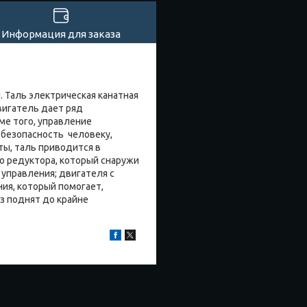
Информация для заказа
 Таль электрическая канатная
вигатель дает ряд
е того, управление
 безопасность человеку,
ты, таль приводится в
го редуктора, который снаружи
 управления; двигателя с
ия, который помогает,
з поднят до крайне