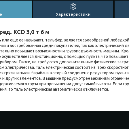
е
Характеристики
ред. KCD 3,0 т 6 м
ь
или еще ее называют, тельфер, является своеобразной лебедкой.
ная и востребованная среди покупателей, так как электрический д
ительно повышает возможности и грузоподъемность машины. Кром
 осуществляется дистанционно, с помощью пульта, что повышает
прибором. Также, не требуются дополнительные физические затра
м электричества. Таль электрическая состоит из: трех скоростно
я грязи и пыли; барабана, который соединен с редуктором; пульта
 и других элементов. В машине предусмотрен механизм ограничен
ерживаемого груза при превышении допустимой высоты. Если гру
ия, то таль электрическая автоматически отключается.