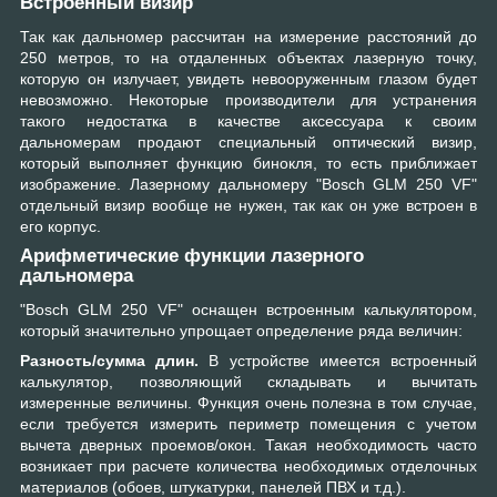
Встроенный визир
Так как дальномер рассчитан на измерение расстояний до
250 метров, то на отдаленных объектах лазерную точку,
которую он излучает, увидеть невооруженным глазом будет
невозможно. Некоторые производители для устранения
такого недостатка в качестве аксессуара к своим
дальномерам продают специальный оптический визир,
который выполняет функцию бинокля, то есть приближает
изображение. Лазерному дальномеру "Bosch GLM 250 VF"
отдельный визир вообще не нужен, так как он уже встроен в
его корпус.
Арифметические функции лазерного
дальномера
"Bosch GLM 250 VF" оснащен встроенным калькулятором,
который значительно упрощает определение ряда величин:
Разность/сумма длин.
В устройстве имеется встроенный
калькулятор, позволяющий складывать и вычитать
измеренные величины. Функция очень полезна в том случае,
если требуется измерить периметр помещения с учетом
вычета дверных проемов/окон. Такая необходимость часто
возникает при расчете количества необходимых отделочных
материалов (обоев, штукатурки, панелей ПВХ и т.д.).