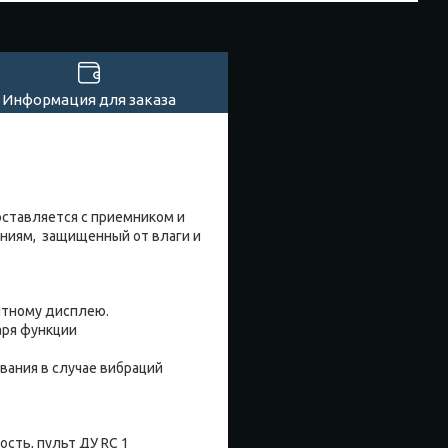
Информация для заказа
оставляется с приемником и
ениям, защищенный от влаги и
ятному дисплею.
аря функции
ания в случае вибраций
ость, пульт ДУ RC 1