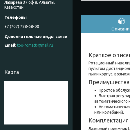
Лазарева 37 оф 8, Алматы,
Казахстан
+7 (707) 788-68-00
Описани
too-romatti@mail.ru
Краткое описа
Ротационный нивелир 
пультом дистанционн
Карта
пыли корпус, возмож
Преимущества
Простое обслуж
Быстрая регули
автоматического н
Автоматическая
или колебаний.
Комплектация
Лазерный приёмник LR