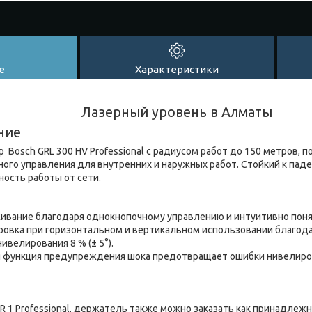
е
Характеристики
Лазерный уровень в Алматы
ние
Bosch GRL 300 HV Professional с радиусом работ до 150 метров, п
ого управления для внутренних и наружных работ. Стойкий к пад
ность работы от сети.
ивание благодаря однокнопочному управлению и интуитивно пон
ровка при горизонтальном и вертикальном использовании благод
ивелирования 8 % (± 5°).
 функция предупреждения шока предотвращает ошибки нивелиров
 1 Professional, держатель также можно заказать как принадлежн