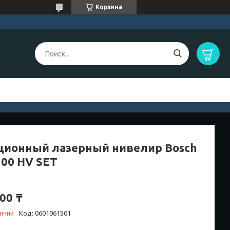
Корзина
ционный лазерный нивелир Bosch
300 HV SET
00 ₸
личии
Код:
0601061501