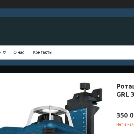
и
О нас
Контакты
Рота
GRL 
350 0
Нет в на