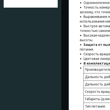
Однокнопочное 
Точность измере
аксиому, что точн
Выравнивание н
использования ни
Быстрое автома
точностью самонив
Высокая надежн
высоты.
Защита от пыл
питания.
Скорость враще
Цветовая лазерн
В комплектаци
Производител
Дальность дей
Дальность дей
Скорость вращ
Габариты (длин
Тип питания: