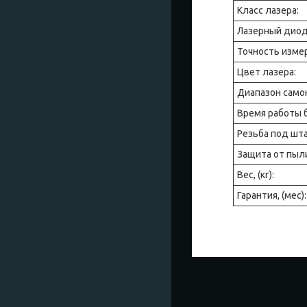
Класс лазера:
Лазерный диод
Точность измер
Цвет лазера:
Диапазон само
Время работы 
Резьба под шта
Защита от пыли
Вес, (кг):
Гарантия, (мес):