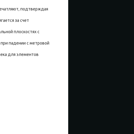
впечатляют, подтверждая
игается за счет
альной плоскостях с
 при падении с метровой
тсека для элементов