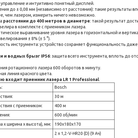
управление и интуитивно понятный дисплей.
ния до ± 0,08 мм (независимо от расстояния): такие результаты 
ее, чем лазером, измерить ничего невозможно.
а
расстоянии до 400 метров в диаметре
: такой результат дост
велира в комплекте с приемником лазера.
тическое выравнивание уровня лазера в горизонтальной и вертик
елирования ± 8% (± 5 °).
ость инструмента: устройство сохраняет функциональность даже
и и водных брызг IP56
: защита всего инструмента, вплоть до о
ния ротационного лазера 600 оборотов в минуту.
ая линия красного цвета.
ю входит приемник лазера LR 1 Professional
.
ь:
Bosch
ствия:
30 м
ствия с приемником:
400 м
ения:
600 об/мин
а х ширина х высота), мм:
190х180х170
2 x 1,2-V-HR20 (D) (9 Ач)