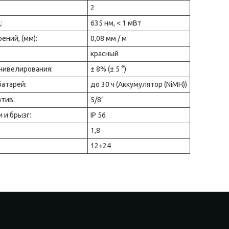
2
:
635 нм, < 1 мВт
ений, (мм):
0,08 мм / м
красный
нивелирования:
± 8% (± 5 °)
батарей:
до 30 ч (Аккумулятор (NiMH))
тив:
5/8"
 и брызг:
IP 56
1,8
12+24