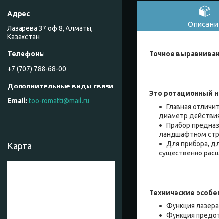
Описани
Лазарева 37 оф 8, Алматы,
Казахстан
Точное выравнивани
+7 (707) 788-68-00
Это ротационный н
too-romatti@mail.ru
Главная отличи
диаметр действия
Прибор предназ
ландшафтном стро
Для прибора, д
Карта
существенно расш
Технические особен
Функция лазера
Функция предот