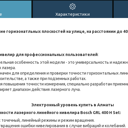
е
Характеристики
е горизонатльных плоскостей на улице, на расстоянии до 40
ивелир для профессиональных пользователей
:
тельная особенность этой модели - это универсальность и надежн
 лазера.
начен для определения и проверки точности горизонтальных лини
ительстве, а также при подземных работах.
ля повышения точности измерения, специально разработан приемни
иряет диапазон действия лазерного луча.
Электронный уровень купить в Алматы
ности лазерного линейного нивелира Bosch GRL 400 H Set:
: точечный, линейный режимы и режим вращения.
вращения ошибки нивелирования в случае вибраций и колебаний.