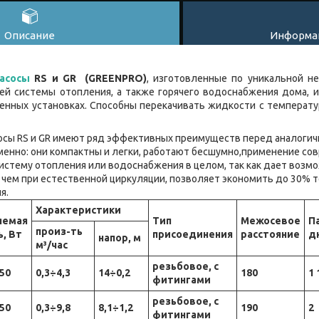
Описание
Информац
асосы
RS и GR (GREENPRO)
, изготовленные по уникальной н
ей системы отопления, а также горячего водоснабжения дома, 
енных установках. Способны перекачивать жидкости с температу
осы RS и GR имеют ряд эффективных преимуществ перед аналогич
менно: они компактны и легки, работают бесшумно,применение со
истему отопления или водоснабжения в целом, так как дает возм
чем при естественной циркуляции, позволяет экономить до 30% т
еля.
Характеристики
яемая
Тип
Межосевое
П
произ-ть
, Вт
присоединения
расстояние
д
напор, м
м³/час
резьбовое, с
50
0,3÷4,3
14÷0,2
180
1 
фитингами
резьбовое, с
50
0,3÷9,8
8,1÷1,2
190
2
фитингами