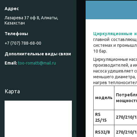
Лазарева 37 оф 8, Алматы,
Казахстан
Циркуляционные н
главной составляющ
+7 (707) 788-68-00
системах и промышл
10 бар.
Циркуляционные нас
too-romatti@mail.ru
производителей, а и
насоса удешевляет с
меньшего диаметра, 
нагрев теплоносит
Карта
Потребл
модель
мощность
RS
270/210/1
25/15
RS32/8
270/210/1