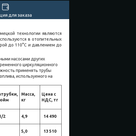
ия для заказа
емецкой технологии являются
используются в отопительных
рой до 110°С и давлением до
ными насосами других
временного циркуляционного
ожность применять трубы
оплива, используемого на
атрубки,
Масса,
Цена с
юйм
кг
НДС, тг
1/2
4,9
14 490
5,0
13 510