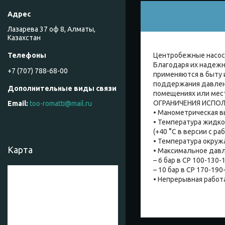
Лазарева 37 оф 8, Алматы,
Казахстан
Центробежные насосы
Благодаря их надежн
+7 (707) 788-68-00
применяются в быту 
поддержания давлени
помещениях или мес
ОГРАНИЧЕНИЯ ИСПО
too-romatti@mail.ru
• Манометрическая в
• Температура жидкос
(+40 °C в версии с р
• Температура окруж
Карта
• Максимальное давл
– 6 бар в CP 100-130
– 10 бар в CP 170-190
• Непрерывная работ