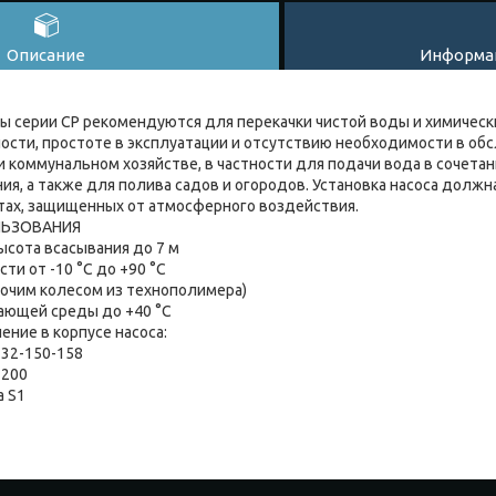
Описание
Информац
 серии CP рекомендуются для перекачки чистой воды и химическ
ости, простоте в эксплуатации и отсутствию необходимости в обс
и коммунальном хозяйстве, в частности для подачи вода в сочет
я, а также для полива садов и огородов. Установка насоса должн
тах, защищенных от атмосферного воздействия.
ЛЬЗОВАНИЯ
ысота всасывания до 7 м
ти от -10 °C до +90 °C
абочим колесом из технополимера)
ающей среды до +40 °C
ение в корпусе насоса:
-132-150-158
-200
а S1