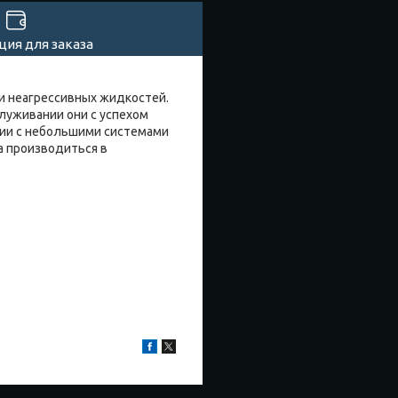
ия для заказа
и неагрессивных жидкостей.
луживании они с успехом
ании с небольшими системами
а производиться в