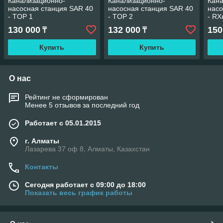
Канализационно-
Канализационно-
Кана
насосная станция SAR 40
насосная станция SAR 40
насо
- TOP 1
- TOP 2
- R
130 000
132 000
150
₸
₸
Купить
Купить
О нас
Рейтинг не сформирован
Менее 5 отзывов за последний год
Работает с 05.01.2015
г. Алматы
Лазарева 37 оф 8, Алматы, Казахстан
Контакты
Сегодня работает с 09:00 до 18:00
Показать весь график работы