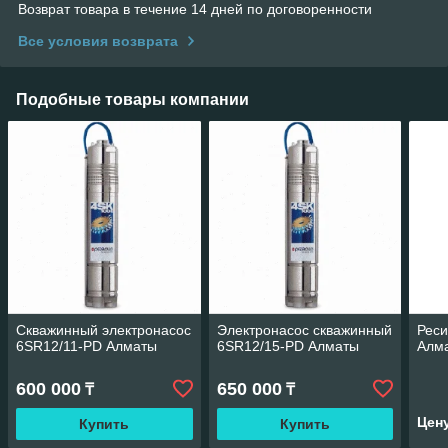
Возврат товара в течение 14 дней по договоренности
Все условия возврата
Подобные товары компании
Скважинный электронасос
Электронасос скважинный
Реси
6SR12/11-PD Алматы
6SR12/15-PD Алматы
Алм
600 000
650 000
₸
₸
Цен
Купить
Купить