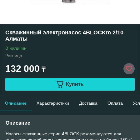
Скважинный электронасос 4BLOCKm 2/10
Алматы
В наличии
Розница
132 000
₸
Купить
Описание
Характеристики
Доставка
Оплата
Усл
Описание
Насосы скважинные серии 4BLOCK рекомендуются для
перекачки чистой воды с содержанием песка не более 150 г/