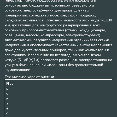
генератор) KIPOR KDE150SS3 является надежным и
относительно бюджетным источником резервного и
основного энергоснабжения для промышленных
предприятий, коттеджных поселков, стройплощадок,
складских терминалов. Основной мощности этой модели, 100
кВт, достаточно для комфортного резервирования всех
основных приборов-потребителей (станки, кондиционеры,
освещение, насосы, компрессоры, электроинструмент).
Автоматический регулятор напряжения ограничивает скачки
напряжения и обеспечивает качественный выход напряжения
даже для чувствительных приборов, таких как компьютеры и
электроника. Исполнение во всепогодном ультра тихом
кожухе (51 дБ(А)7м) позволяет размещать электростанцию на
улице в близи основной жилой зоны без дополнительной
шумоизоляции.
Технические характеристики
П
Kipor
р
о
и
з
в
о