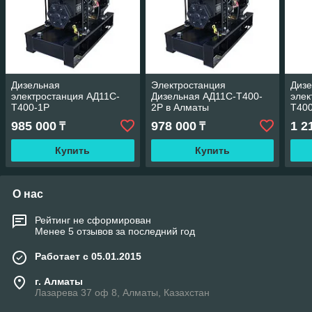
Дизельная
Электростанция
Диз
электростанция АД11С-
Дизельная АД11С-Т400-
элек
Т400-1Р
2Р в Алматы
Т40
985 000
978 000
1 2
₸
₸
Купить
Купить
О нас
Рейтинг не сформирован
Менее 5 отзывов за последний год
Работает с 05.01.2015
г. Алматы
Лазарева 37 оф 8, Алматы, Казахстан