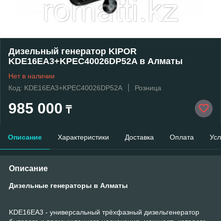
Дизельный генератор KIPOR
KDE16EA3+KPEC40026DP52A в Алматы
Нет в наличии
Код: KDE16EA3+KPEC40026DP52A
Розница
985 000
₸
Описание
Характеристики
Доставка
Оплата
Усл
Описание
Дизельные генераторы в Алматы
KDE16EA3 - универсальный трёхфазный дизельгенератор