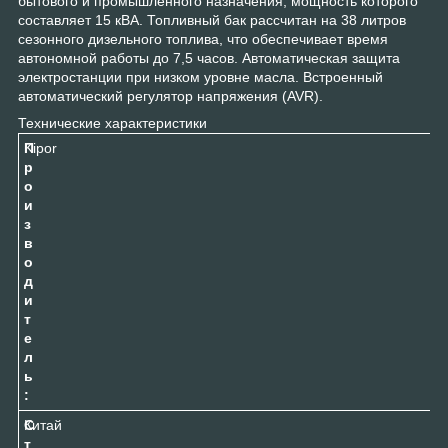
бытового и промышленного назначения, мощность которого
составляет 15 кВА. Топливный бак рассчитан на 38 литров
сезонного дизельного топлива, что обеспечивает время
автономной работы до 7,5 часов. Автоматическая защита
электростанции при низком уровне масла. Встроенный
автоматический регулятор напряжения (AVR).
Технические характеристики
П
Kipor
р
о
и
з
в
о
д
и
т
е
л
ь
:
С
Китай
т