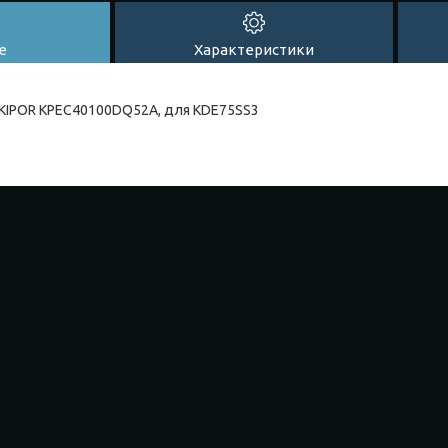
е
Характеристики
 KIPOR KPEC40100DQ52A, для KDE75SS3