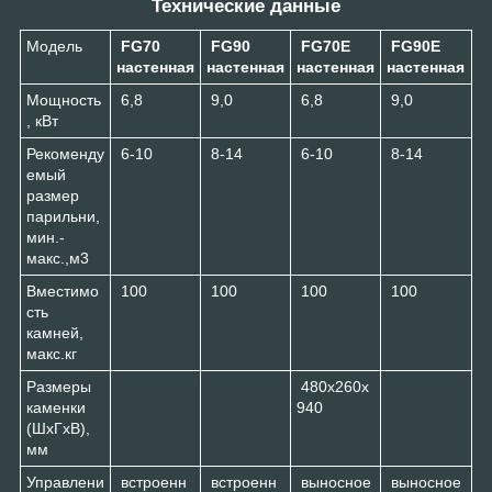
Технические данные
Модель
FG70
FG90
FG70E
FG90E
настенная
настенная
настенная
настенная
Мощность
6,8
9,0
6,8
9,0
, кВт
Рекоменду
6-10
8-14
6-10
8-14
емый
размер
парильни,
мин.-
макс.,м3
Вместимо
100
100
100
100
сть
камней,
макс.кг
Размеры
480x260x
каменки
940
(ШхГхВ),
мм
Управлени
встроенн
встроенн
выносное
выносное