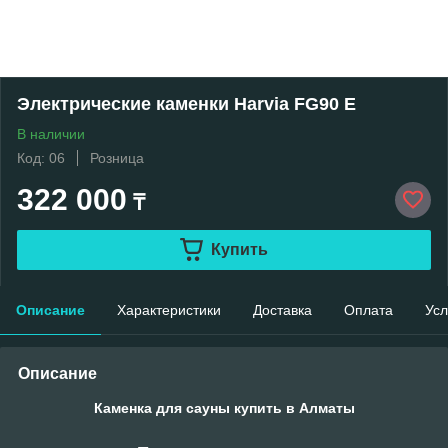
Электрические каменки Harvia FG90 E
В наличии
Код: 06
Розница
322 000
₸
Купить
Описание
Характеристики
Доставка
Оплата
Усл
Описание
Каменка для сауны купить в Алматы