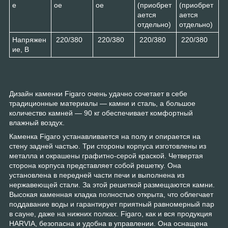
е
ое
ое
(приобрет
(приобрет
ается
ается
отдельно)
отдельно)
Напряжен
220/380
220/380
220/380
220/380
ие, В
Дизайн каменки Figaro очень удачно сочетает в себе
традиционные материалы — камни и сталь, а большое
количество камней — 90 кг обеспечивает комфортный
влажный воздух.
Каменка Figaro устанавливается на полу и опирается на
стену задней частью. Три стороны корпуса изготовлены из
металла и окрашены графитно-серой краской. Четвертая
сторона корпуса представляет собой решетку. Она
установлена в передней части печи и выполнена из
нержавеющей стали. За этой решеткой размещаются камни.
Высокая каменная кладка полностью открыта, что облегчает
поддавание воды и гарантирует приятный равномерный пар
в сауне, даже на нижних полках. Figaro, как и вся продукция
HARVIA, безопасна и удобна в управлении. Она оснащена