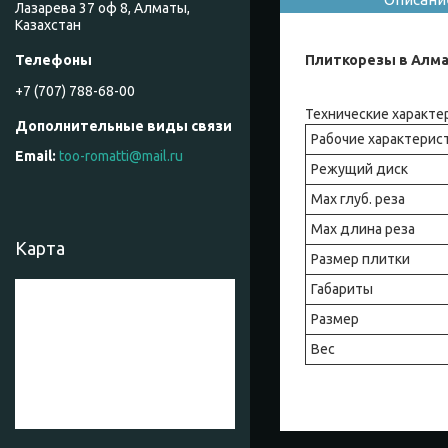
Лазарева 37 оф 8, Алматы,
Казахстан
Плиткорезы в Алм
+7 (707) 788-68-00
Технические характе
Рабочие характерис
too-romatti@mail.ru
Режущий диск
Max глуб. реза
Max длина реза
Карта
Размер плитки
Габариты
Размер
Вес