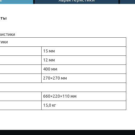
аты
ристики
тики
15 мм
12 мм
400 мм
270×270 мм
660×220×110 мм
15,0 кг