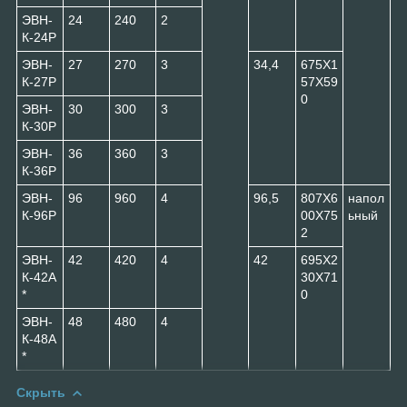
ЭВН-
24
240
2
К-24Р
ЭВН-
27
270
3
34,4
675Х1
К-27Р
57Х59
0
ЭВН-
30
300
3
К-30Р
ЭВН-
36
360
3
К-36Р
ЭВН-
96
960
4
96,5
807Х6
напол
К-96Р
00Х75
ьный
2
ЭВН-
42
420
4
42
695Х2
К-42А
30Х71
*
0
ЭВН-
48
480
4
К-48А
*
Скрыть