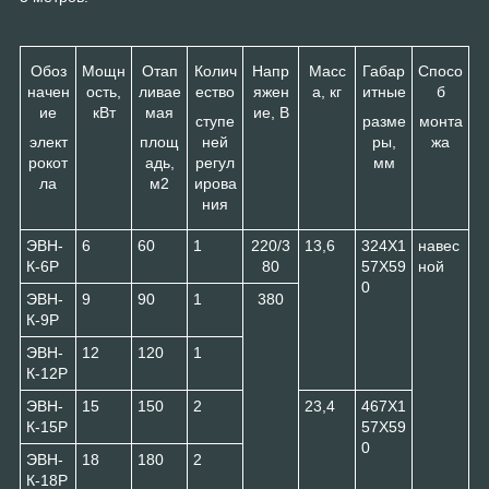
Обоз
Мощн
Отап
Колич
Напр
Масс
Габар
Спосо
начен
ость,
ливае
ество
яжен
а, кг
итные
б
ие
кВт
мая
ие, В
ступе
разме
монта
элект
площ
ней
ры,
жа
рокот
адь,
регул
мм
ла
м2
ирова
ния
ЭВН-
6
60
1
220/3
13,6
324Х1
навес
К-6Р
80
57Х59
ной
0
ЭВН-
9
90
1
380
К-9Р
ЭВН-
12
120
1
К-12Р
ЭВН-
15
150
2
23,4
467Х1
К-15Р
57Х59
0
ЭВН-
18
180
2
К-18Р