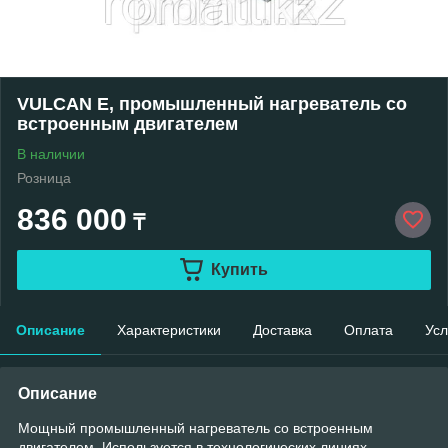
VULCAN E, промышленный нагреватель со
встроенным двигателем
В наличии
Розница
836 000
₸
Купить
Описание
Характеристики
Доставка
Оплата
Усл
Описание
Мощный промышленный нагреватель со встроенным
двигателем. Используется в технологических линиях