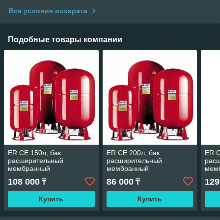
Все условия возврата
Подобные товары компании
ER CE 150л, бак
ER CE 200л, бак
ER C
расширительный
расширительный
рас
мембранный
мембранный
мем
108 000
86 000
129
₸
₸
Купить
Купить