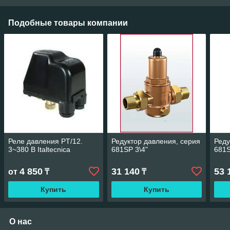
Подобные товары компании
Реле давления PT/12.
Редуктор давления, серия
Реду
3~380 B Italtecnica
681SP 3\4"
681S
4 850
31 140
53 
от
₸
₸
Купить
Купить
О нас