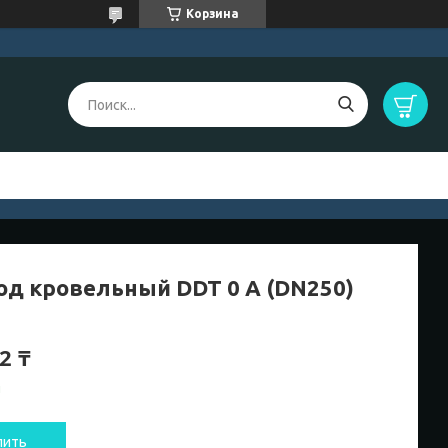
Корзина
од кровельный DDT 0 А (DN250)
2 ₸
и
пить