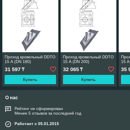
Проход кровельный DDTO
Проход кровельный DDTO
Про
15 А (DN 180)
15 А (DN 200)
15 А
31 597
32 065
35 
₸
₸
Купить
Купить
О нас
Рейтинг не сформирован
Менее 5 отзывов за последний год
Работает с 05.01.2015