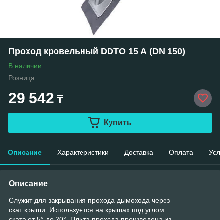
Проход кровельный DDTO 15 А (DN 150)
В наличии
Розница
29 542
₸
Купить
Описание
Характеристики
Доставка
Оплата
Усл
Описание
Служит для закрывания прохода дымохода через
скат крыши. Используется на крышах под углом
ската от 5° до 20°. Плита прохода произведена из