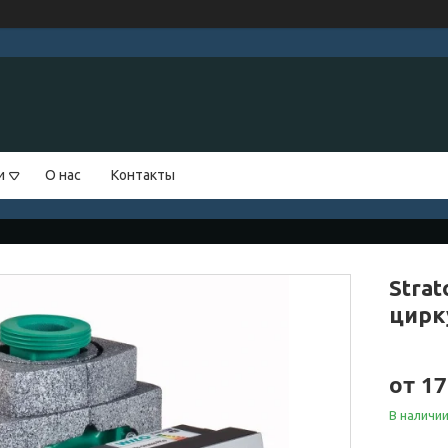
и
О нас
Контакты
Strat
цирк
от
17
В наличи