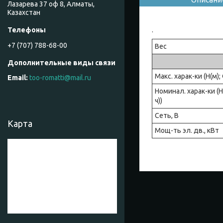
Лазарева 37 оф 8, Алматы,
Казахстан
.
+7 (707) 788-68-00
Вес
Макс. харак-ки (Н(м);
too-romatti@mail.ru
Номинал. харак-ки (Н
ч))
Сеть, В
Карта
Мощ-ть эл. дв., кВт