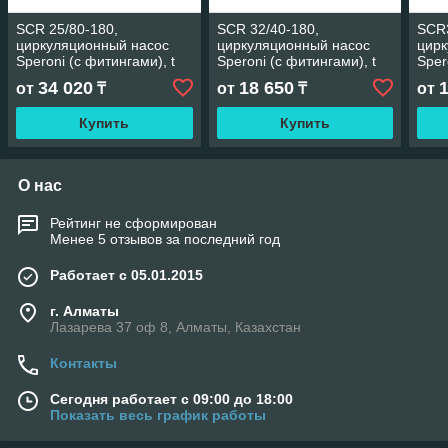
SCR 25/80-180,
SCR 32/40-180,
SCR3
циркуляционный насос
циркуляционный насос
цирк
Speroni (с фитингами), t
Speroni (с фитингами), t
Sper
перекачиваемой среды до
перекачиваемой среды до
пере
34 020
18 650
от
₸
от
₸
от
+110⁰
+110⁰
+110
Купить
Купить
О нас
Рейтинг не сформирован
Менее 5 отзывов за последний год
Работает с 05.01.2015
г. Алматы
Лазарева 37 оф 8, Алматы, Казахстан
Контакты
Сегодня работает с 09:00 до 18:00
Показать весь график работы