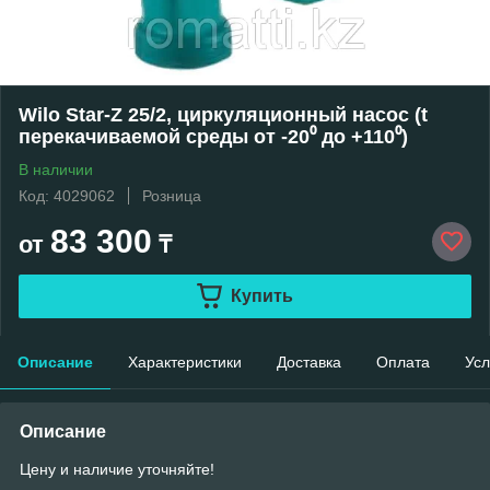
Wilo Star-Z 25/2, циркуляционный насос (t
перекачиваемой среды от -20⁰ до +110⁰)
В наличии
Код: 4029062
Розница
83 300
от
₸
Купить
Описание
Характеристики
Доставка
Оплата
Усл
Описание
Цену и наличие уточняйте!