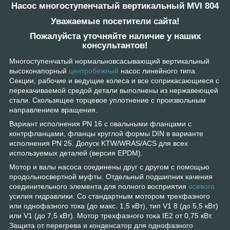
Насос многоступенчатый вертикальный MVI 804
Уважаемые посетители сайта!
Пожалуйста уточняйте наличие у наших
консультантов!
Многоступенчатый нормальновсасывающий вертикальный
высоконапорный
центробежный
насос линейного типа.
Секции, рабочие и ведущие колеса и все соприкасающиеся с
перекачиваемой средой детали выполнены из нержавеющей
стали. Скользящее торцевое уплотнение с произвольным
направлением вращения.
Вариант исполнения PN 16 с овальными фланцами с
контрфланцами, фланцы круглой формы DIN в варианте
исполнения PN 25. Допуск KTW/WRAS/ACS для всех
используемых деталей (версия EPDM).
Мотор и валы насоса соединены друг с другом с помощью
продольносвертной муфты. Отдельный подшипник качения
соединительного элемента для полного восприятия
осевого
усилия гидравлики. Со стандартным мотором трехфазного
или однофазного тока (до макс. 1,5 кВт), тип V1 8 (до 5,5 кВт)
или V1 (до 7,5 кВт). Мотор трехфазного тока IE2 от 0,75 кВт.
Защита от перегрева и конденсатор для однофазного