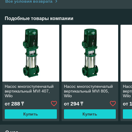
Все условия возврата
Подобные товары компании
Насос многоступенчатый
Насос многоступенчатый
Насо
вертикальный MVI 407,
вертикальный MVI 805,
верт
Wilo
Wilo
Wilo
288
294
от
₸
от
₸
от
Купить
Купить