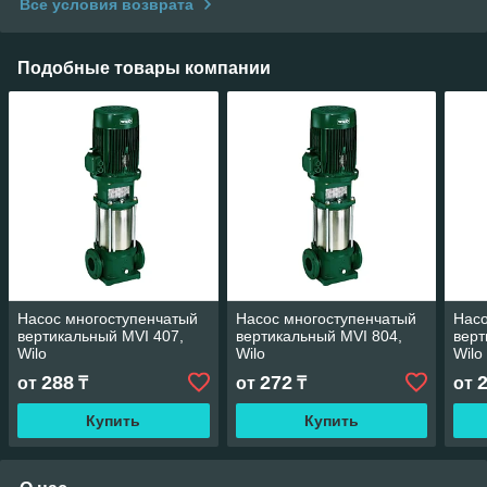
Все условия возврата
Подобные товары компании
Насос многоступенчатый
Насос многоступенчатый
Насо
вертикальный MVI 407,
вертикальный MVI 804,
верт
Wilo
Wilo
Wilo
288
272
от
₸
от
₸
от
Купить
Купить