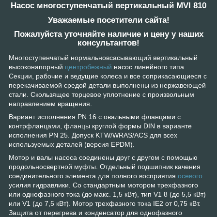
Насос многоступенчатый вертикальный MVI 810
Уважаемые посетители сайта!
Пожалуйста уточняйте наличие и цену у наших
консультантов!
Многоступенчатый нормальновсасывающий вертикальный
высоконапорный
центробежный
насос линейного типа.
Секции, рабочие и ведущие колеса и все соприкасающиеся с
перекачиваемой средой детали выполнены из нержавеющей
стали. Скользящее торцевое уплотнение с произвольным
направлением вращения.
Вариант исполнения PN 16 с овальными фланцами с
контрфланцами, фланцы круглой формы DIN в варианте
исполнения PN 25. Допуск KTW/WRAS/ACS для всех
используемых деталей (версия EPDM).
Мотор и валы насоса соединены друг с другом с помощью
продольносвертной муфты. Отдельный подшипник качения
соединительного элемента для полного восприятия
осевого
усилия гидравлики. Со стандартным мотором трехфазного
или однофазного тока (до макс. 1,5 кВт), тип V1 8 (до 5,5 кВт)
или V1 (до 7,5 кВт). Мотор трехфазного тока IE2 от 0,75 кВт.
Защита от перегрева и конденсатор для однофазного