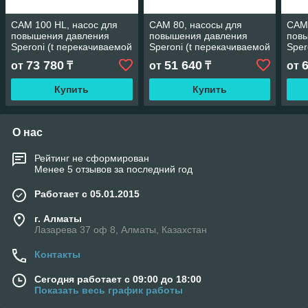
CAM 100 HL, насос для
CAM 80, насосы для
CAM 
повышения давления
повышения давления
пов
Speroni (t перекачиваемой
Speroni (t перекачиваемой
Sper
среды до +35⁰)
среды до +35⁰)
сред
73 780
51 640
от
₸
от
₸
от
Купить
Купить
О нас
Рейтинг не сформирован
Менее 5 отзывов за последний год
Работает с 05.01.2015
г. Алматы
Лазарева 37 оф 8, Алматы, Казахстан
Контакты
Сегодня работает с 09:00 до 18:00
Показать весь график работы