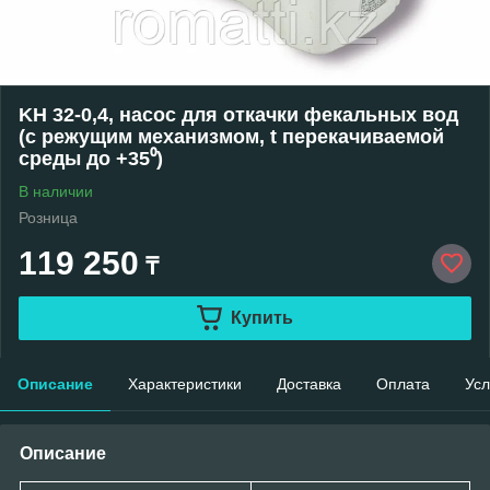
KH 32-0,4, насос для откачки фекальных вод
(с режущим механизмом, t перекачиваемой
среды до +35⁰)
В наличии
Розница
119 250
₸
Купить
Описание
Характеристики
Доставка
Оплата
Усл
Описание