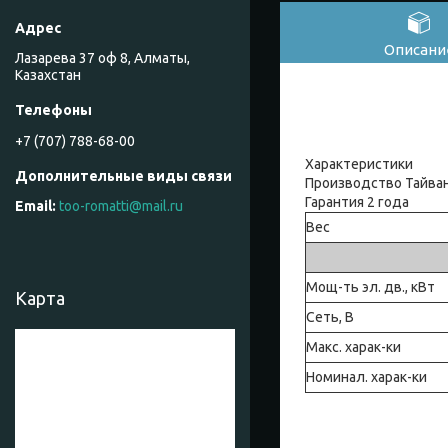
Описани
Лазарева 37 оф 8, Алматы,
Казахстан
+7 (707) 788-68-00
Характеристики
Производство Тайва
Гарантия 2 года
too-romatti@mail.ru
Вес
Мощ-ть эл. дв., кВт
Карта
Сеть, В
Макс. харак-ки
Номинал. харак-ки