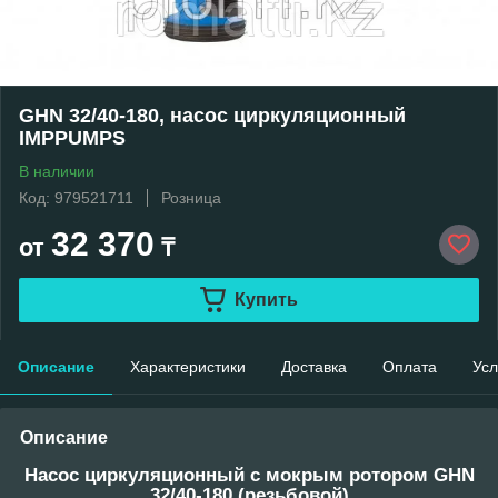
GHN 32/40-180, насос циркуляционный
IMPPUMPS
В наличии
Код: 979521711
Розница
32 370
от
₸
Купить
Описание
Характеристики
Доставка
Оплата
Усл
Описание
Насос циркуляционный с мокрым ротором GHN
32/40-180 (резьбовой)