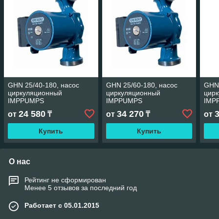
GHN 25/40-180, насос
GHN 25/60-180, насос
GHN 
циркуляционный
циркуляционный
цир
IMPPUMPS
IMPPUMPS
IMP
24 580
34 270
от
₸
от
₸
от
Купить
Купить
О нас
Рейтинг не сформирован
Менее 5 отзывов за последний год
Работает с 05.01.2015