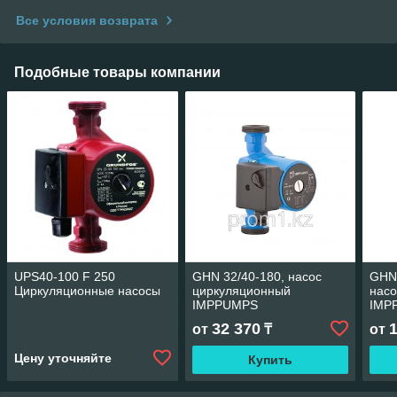
Все условия возврата
Подобные товары компании
UPS40-100 F 250
GHN 32/40-180, насос
GHN 
Циркуляционные насосы
циркуляционный
насо
IMPPUMPS
IMP
32 370
от
₸
от
Цену уточняйте
Купить