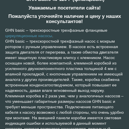
Уважаемые посетители сайта!
Пожалуйста уточняйте наличие и цену у наших
консультантов!
GHN basic – трехскоростные трехфазные фланцевые
циркуляционные насосы
.
GHN basic – трехскоростной трехфазный насос с мокрым
ротором с ручным управлением. В насосе есть встроенная
защита двигателя от перегрева, а также обмотка двигателя
имеет защитную пластиковую клипсу с клемником. Насос
оснащен новой, более компактной, клеммной коробкой из
усиленного двухкомпонентного пластика толщиной 4 мм с
впаяной прокладкой, с кнопочным управлением не имеющей
аналога у других производителей. Также, коробка снабжена
встроенным конденсатоотводчиком, который повышает ее
надежность, давая влаге мгновенный выход наружу.
Клеммная коробка в 2 раза уже, чем у аналогичных насосов –
что уменьшает габаритные размеры насосов GHN basic и
требует меньше пространства. Подключение питающего
кабеля к насосу возможно с любой стороны, что очень удобно
при монтаже. На внешней панели коробки имеется световая
индикация ошибки и используемой в данный момент
скорости, которая позволяет осуществлять визуальный