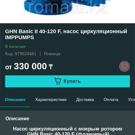
GHN Basic II 40-120 F, насос циркуляционный
IMPPUMPS
В наличии
Код: 979524461
Розница
330 000
от
₸
Купить
Описание
Характеристики
Доставка
Оплата
Усл
Описание
Насос циркуляционный с мокрым ротором
GHN Basic 40-120 F (фланцевый)