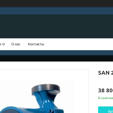
и
О нас
Контакты
SAN 
38 80
В наличи
Ку