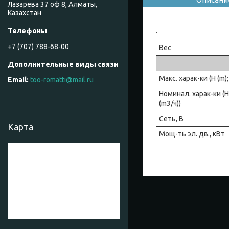
Лазарева 37 оф 8, Алматы,
Казахстан
.
+7 (707) 788-68-00
Вес
Макс. харак-ки (H (m);
too-romatti@mail.ru
Номинал. харак-ки (H 
(m3/ч))
Сеть, В
Карта
Мощ-ть эл. дв., кВт