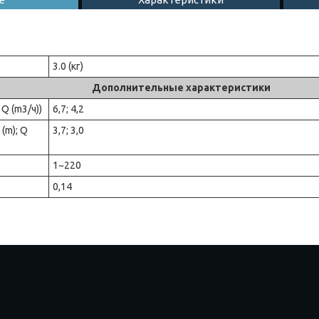
3.0 (кг)
Дополнительные характеристики
 Q (m3/ч))
6,7; 4,2
(m); Q
3,7; 3,0
1~220
0,14