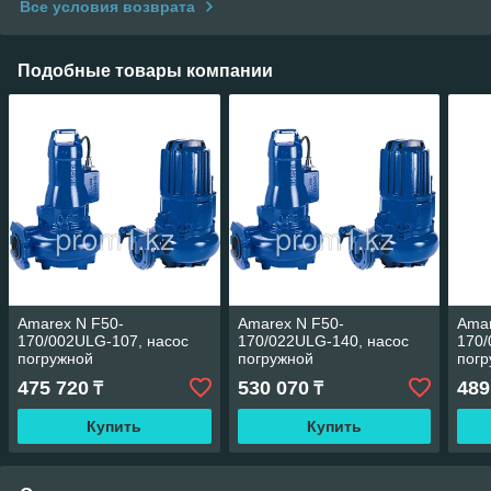
Все условия возврата
Подобные товары компании
Amarex N F50-
Amarex N F50-
Amar
170/002ULG-107, насос
170/022ULG-140, насос
170/
погружной
погружной
погр
канализационный
канализационный
кан
475 720
530 070
489
₸
₸
Купить
Купить