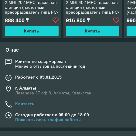
2 MHI 202 MPC, насосная
2 MHI 402 MPC, насосная
2 MH
станция (частотный
станция (частотный
насо
преобразователь типа FC-
преобразователь типа FC-
(час
202, Danfoss -Дания)
202, Danfoss -Дания)
прео
888 400
916 800
990
₸
₸
202,
Купить
Купить
О нас
Рейтинг не сформирован
Менее 5 отзывов за последний год
Работает с 05.01.2015
г. Алматы
Лазарева 37 оф 8, Алматы, Казахстан
Контакты
Сегодня работает с 09:00 до 18:00
Показать весь график работы