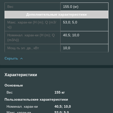
Вес
155.0 (кг)
Дополнительные характеристики
Макс. харак-ки (H (m); Q (m3/
53,0; 5,0
ч))
Номинал. харак-ки (H (m); Q
40,5; 10,0
(m3/ч))
Мощ-ть эл. дв., кВт
10,0
Скрыть
Характеристики
Основные
Вес
155 кг
Пользовательские характеристики
Номинал. харак-ки
40,5; 10,0
Макс. харак-ки
53,0; 5,0