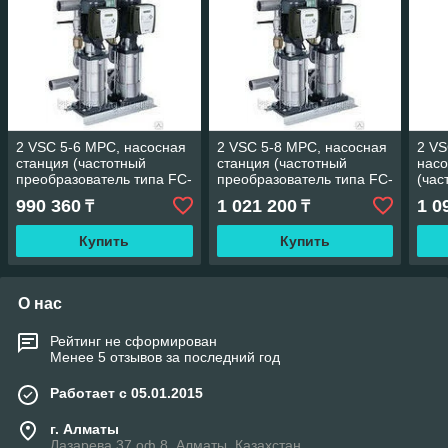
2 VSC 5-6 MPC, насосная
2 VSC 5-8 MPC, насосная
2 VS
станция (частотный
станция (частотный
насо
преобразователь типа FC-
преобразователь типа FC-
(час
202 (Danfoss - Дания))
202 (Danfoss - Дания))
прео
990 360
1 021 200
1 0
₸
₸
202 
Купить
Купить
О нас
Рейтинг не сформирован
Менее 5 отзывов за последний год
Работает с 05.01.2015
г. Алматы
Лазарева 37 оф 8, Алматы, Казахстан