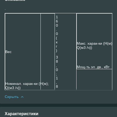
.
1
6
0
.
0
(
к
Макс. харак-ки (Н(м);
г
Q(м3 /ч))
)
Вес
3
8
,
Мощ-ть эл. дв., кВт
0
;
1
,
Номинал. харак-ки (Н(м);
8
Q(м3 /ч))
Скрыть
Характеристики