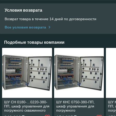
Условия возврата
Возврат товара в течение 14 дней по договоренности
Все условия возврата
Подобные товары компании
ШУ СН 0180-…0220-380-
ШУ КНС 0750-380-ПП,
ШУ К
ПП, шкаф управления для
шкаф управления для
ПП, 
погружного скважинного
погружного
погр
насоса (прямой пуск)
канализационного насоса
кана