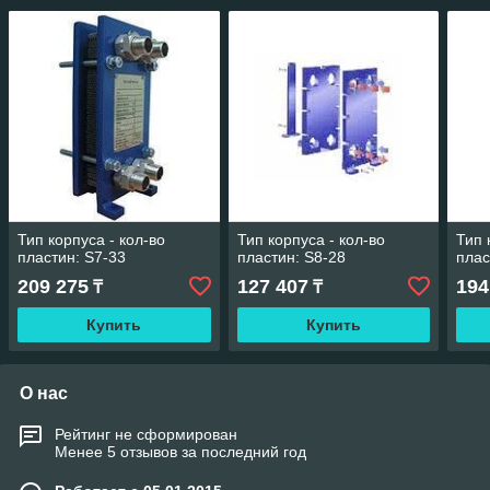
Тип корпуса - кол-во
Тип корпуса - кол-во
Тип 
пластин: S7-33
пластин: S8-28
плас
209 275
127 407
194
₸
₸
Купить
Купить
О нас
Рейтинг не сформирован
Менее 5 отзывов за последний год