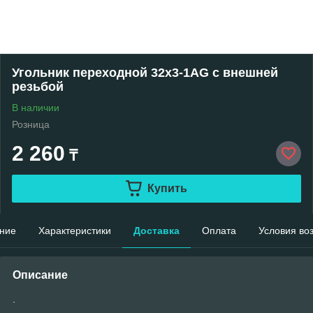
Угольник переходной 32x3-1AG с внешней
резьбой
В наличии
Розница
2 260
₸
Купить
ние
Характеристики
Доставка
Оплата
Условия во
Описание
.