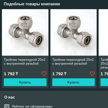
Подобные товары компании
Тройник переходной 20x2
Тройник переходной 20x2
Трой
с внутренней резьбой
с внутренней резьбой
20x2
резь
1 792
1 792
1 7
₸
₸
Купить
Купить
О нас
Рейтинг не сформирован