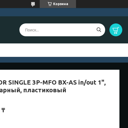
Корзина
R SINGLE 3P-MFO BX-AS in/out 1",
арный, пластиковый
 ₸
и