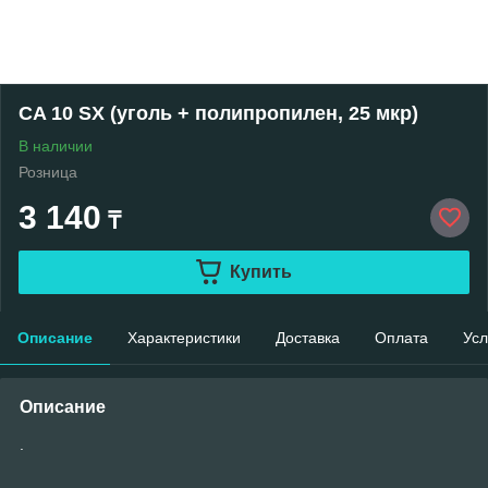
CA 10 SX (уголь + полипропилен, 25 мкр)
В наличии
Розница
3 140
₸
Купить
Описание
Характеристики
Доставка
Оплата
Усл
Описание
.