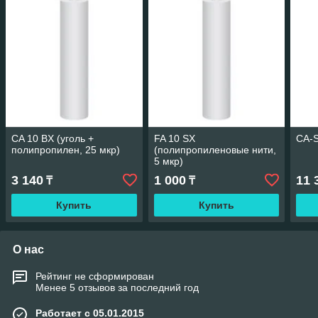
CA 10 BX (уголь +
FA 10 SX
CA-
полипропилен, 25 мкр)
(полипропиленовые нити,
5 мкр)
3 140
1 000
11 
₸
₸
Купить
Купить
О нас
Рейтинг не сформирован
Менее 5 отзывов за последний год
Работает с 05.01.2015