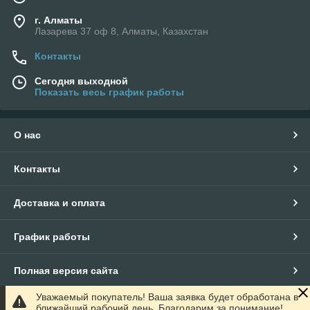
г. Алматы
Лазарева 37 оф 8, Алматы, Казахстан
Контакты
Сегодня выходной
Показать весь график работы
О нас
Контакты
Доставка и оплата
График работы
Полная версия сайта
Уважаемый покупатель! Ваша заявка будет обработана в
Сайт создан на маркетплейсе
Satu.kz
ближайший рабочий день. Благодарим за понимание!