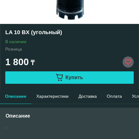
LA 10 BX (угольный)
В наличии
Розница
1 800
₸
Купить
Описание
Характеристики
Доставка
Оплата
Усл
Описание
.