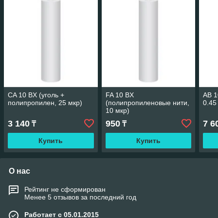
CA 10 BX (уголь +
FA 10 BX
AB 1
полипропилен, 25 мкр)
(полипропиленовые нити,
0.45
10 мкр)
3 140
950
7 6
₸
₸
Купить
Купить
О нас
Рейтинг не сформирован
Менее 5 отзывов за последний год
Работает с 05.01.2015