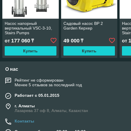
Насос напорный
Садовый насос BP 2
Нас
вертикальный VSC-3-10,
Garden Керхер
верт
Stairs Pumps
Stai
177 060
49 000
от
₸
₸
от
Купить
Купить
О нас
Рейтинг не сформирован
Менее 5 отзывов за последний год
Работает с 05.01.2015
г. Алматы
Лазарева 37 оф 8, Алматы, Казахстан
Контакты