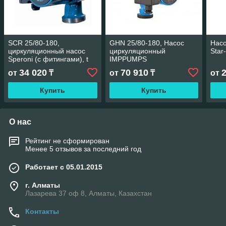
SCR 25/80-180,
GHN 25/80-180, Насос
Нас
циркуляционный насос
циркуляционный
Star
Speroni (с фитингами), t
IMPPUMPS
перекачиваемой среды до
34 020
70 910
от
₸
от
₸
от
+110⁰
Купить
Купить
О нас
Рейтинг не сформирован
Менее 5 отзывов за последний год
Работает с 05.01.2015
г. Алматы
Лазарева 37 оф 8, Алматы, Казахстан
Контакты