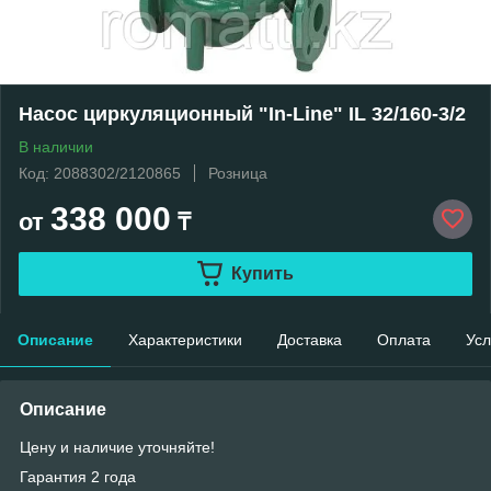
Насос циркуляционный "In-Line" IL 32/160-3/2
В наличии
Код: 2088302/2120865
Розница
338 000
от
₸
Купить
Описание
Характеристики
Доставка
Оплата
Усл
Описание
Цену и наличие уточняйте!
Гарантия 2 года