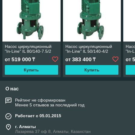
Насос циркуляционный
Насос циркуляционный
Нас
"In-Line" IL 80/140-7.5/2
"In-Line" IL 50/140-4/2
"In-
519 000
383 400
от
₸
от
₸
от
Купить
Купить
О нас
Рейтинг не сформирован
Менее 5 отзывов за последний год
Работает с 05.01.2015
г. Алматы
Лазарева 37 оф 8, Алматы, Казахстан